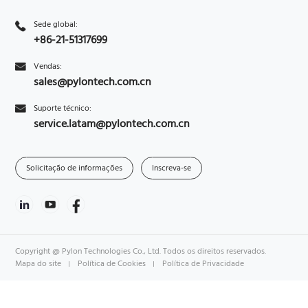
Sede global:
+86-21-51317699
Vendas:
sales@pylontech.com.cn
Suporte técnico:
service.latam@pylontech.com.cn
Solicitação de informações
Inscreva-se
Copyright @ Pylon Technologies Co., Ltd. Todos os direitos reservados.
Mapa do site
Política de Cookies
Política de Privacidade