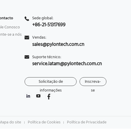
ontacto
Sede global:
+86-21-51317699
ale Conosco
unte-se a nós
Vendas:
sales@pylontech.com.cn
Suporte técnico:
service.latam@pylontech.com.cn
Solicitação de
Inscreva-
informações
se
Mapa do site
Política de Cookies
Política de Privacidade