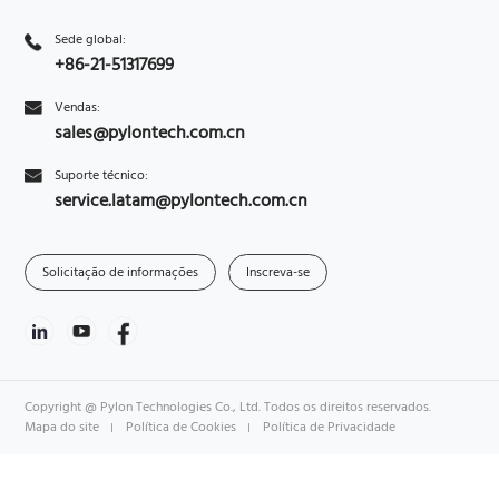
Sede global:
+86-21-51317699
Vendas:
sales@pylontech.com.cn
Suporte técnico:
service.latam@pylontech.com.cn
Solicitação de informações
Inscreva-se
Copyright @ Pylon Technologies Co., Ltd. Todos os direitos reservados.
Mapa do site
Política de Cookies
Política de Privacidade