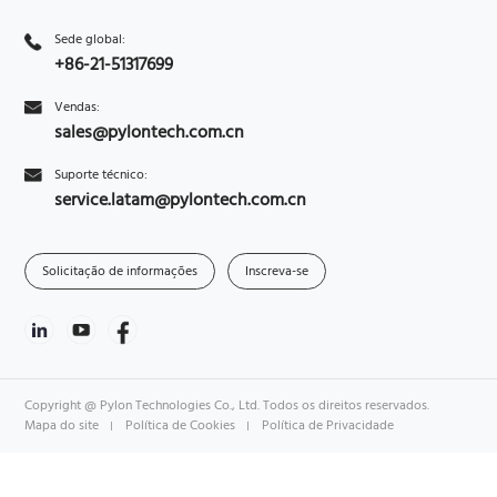
Sede global:
+86-21-51317699
Vendas:
sales@pylontech.com.cn
Suporte técnico:
service.latam@pylontech.com.cn
Solicitação de informações
Inscreva-se
Copyright @ Pylon Technologies Co., Ltd. Todos os direitos reservados.
Mapa do site
Política de Cookies
Política de Privacidade