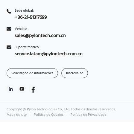
Sede global:
+86-21-51317699
Vendas:
sales@pylontech.com.cn
Suporte técnico:
service.latam@pylontech.com.cn
Solicitação de informações
Inscreva-se
Copyright @ Pylon Technologies Co., Ltd. Todos os direitos reservados.
Mapa do site
Política de Cookies
Política de Privacidade